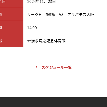
合日
2024年11月23日
戦
リーグH 第9節 VS アルバモス大阪
間
14:00
場
☆湧永満之記念体育館
スケジュール一覧