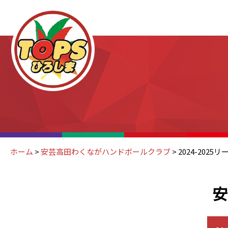
ホーム
>
安芸高田わくながハンドボールクラブ
>
2024-2025
安