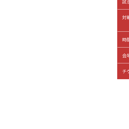
試
対
時
会
チ