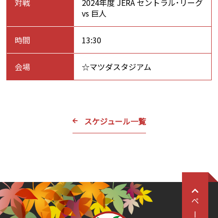
対戦
2024年度 JERA セントラル･リーグ
vs 巨人
時間
13:30
会場
☆マツダスタジアム
スケジュール一覧